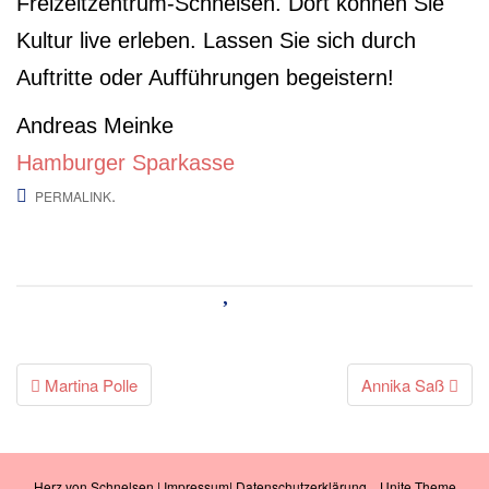
Freizeitzentrum-Schnelsen. Dort können Sie
Kultur live erleben. Lassen Sie sich durch
Auftritte oder Aufführungen begeistern!
Andreas Meinke
Hamburger Sparkasse
.
PERMALINK
Beitrags-
Martina Polle
Annika Saß
Navigation
Herz von Schnelsen
|
Impressum
|
Datenschutzerklärung
. .
Unite Theme