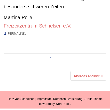
besonders schweren Zeiten.
Martina Polle
Freizeitzentrum Schnelsen e.V.
.
PERMALINK
Beitrags-
Andreas Meinke
Navigation
Herz von Schnelsen
|
Impressum
|
Datenschutzerklärung
. .
Unite Theme
powered by
WordPress
.